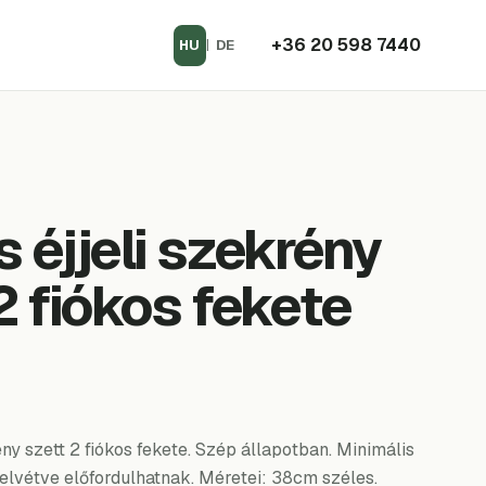
+36 20 598 7440
HU
|
DE
 éjjeli szekrény
2 fiókos fekete
ény szett 2 fiókos fekete. Szép állapotban. Minimális
elvétve előfordulhatnak. Méretei: 38cm széles.