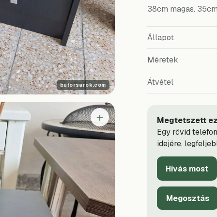
38cm magas. 35cm 
Állapot
Méretek
Átvétel
＋
Megtetszett ez
Egy rövid telefo
idejére, legfelje
Hívás most
Megosztás