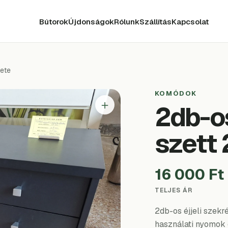
Bútorok
Újdonságok
Rólunk
Szállítás
Kapcsolat
kete
KOMÓDOK
＋
2db-os
szett 
16 000 Ft
TELJES ÁR
2db-os éjjeli szekr
használati nyomok 