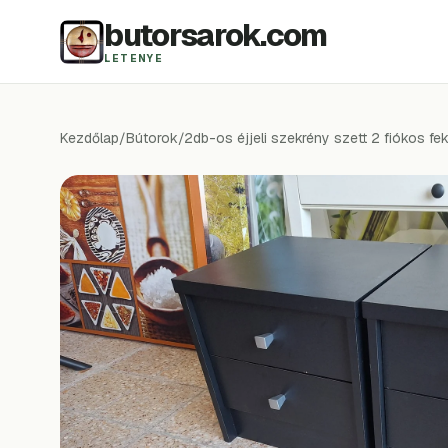
butorsarok.com
LETENYE
Kezdőlap
/
Bútorok
/
2db-os éjjeli szekrény szett 2 fiókos fe