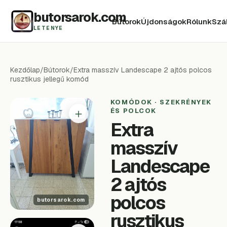
butorsarok.com
Bútorok
Újdonságok
Rólunk
Szál
LETENYE
Kezdőlap
/
Bútorok
/
Extra masszív Landescape 2 ajtós polcos
rusztikus jellegű komód
KOMÓDOK · SZEKRÉNYEK
＋
ÉS POLCOK
Extra
masszív
Landescape
2 ajtós
polcos
rusztikus