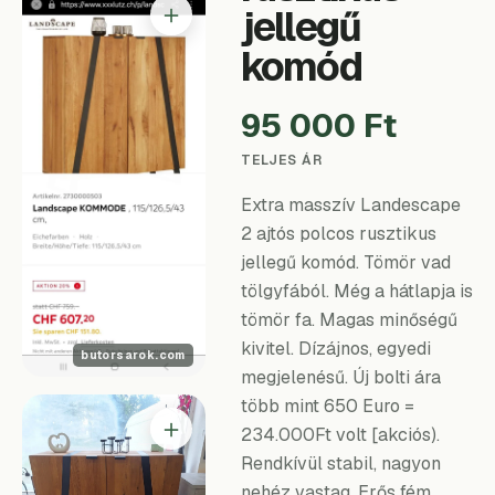
＋
jellegű
komód
95 000 Ft
TELJES ÁR
Extra masszív Landescape
2 ajtós polcos rusztikus
jellegű komód. Tömör vad
tölgyfából. Még a hátlapja is
tömör fa. Magas minőségű
kivitel. Dízájnos, egyedi
megjelenésű. Új bolti ára
több mint 650 Euro =
＋
234.000Ft volt [akciós).
Rendkívül stabil, nagyon
nehéz vastag. Erős fém