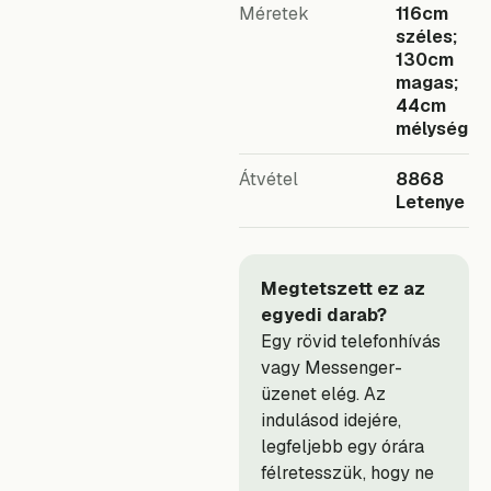
Méretek
116cm
széles;
130cm
magas;
44cm
mélység
Átvétel
8868
Letenye
Megtetszett ez az
egyedi darab?
Egy rövid telefonhívás
vagy Messenger-
üzenet elég. Az
indulásod idejére,
legfeljebb egy órára
félretesszük, hogy ne