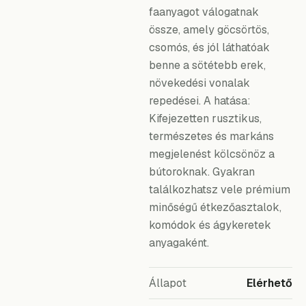
faanyagot válogatnak
össze, amely göcsörtös,
csomós, és jól láthatóak
benne a sötétebb erek,
növekedési vonalak
repedései. A hatása:
Kifejezetten rusztikus,
természetes és markáns
megjelenést kölcsönöz a
bútoroknak. Gyakran
találkozhatsz vele prémium
minőségű étkezőasztalok,
komódok és ágykeretek
anyagaként.
Állapot
Elérhető