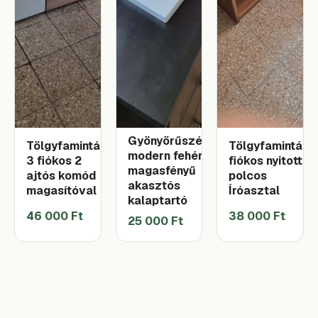
Gyönyörűszép
Tölgyfamintás
Tölgyfamintás
modern fehér
3 fiókos 2
fiókos nyitott
magasfényű
ajtós komód
polcos
akasztós
magasítóval
Íróasztal
kalaptartó
46 000 Ft
38 000 Ft
25 000 Ft