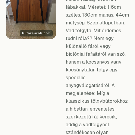
lábakkal. Méretei: 116cm
széles. 130cm magas. 44cm
mélység. Szép állapotban.
Vad tölgyfa. Mit érdemes
tudni róla?? Nem egy
különálló fáról vagy
biológiai fafajtáról van szó,
hanem a kocsányos vagy
kocsánytalan tölgy egy
speciális
anyagválogatásáról. A
megjelenése: Míg a
klasszikus tölgybútorokhoz
a hibátlan, egyenletes
szerkezetű fát keresik,
addig a vadtölgynél
szándékosan olyan