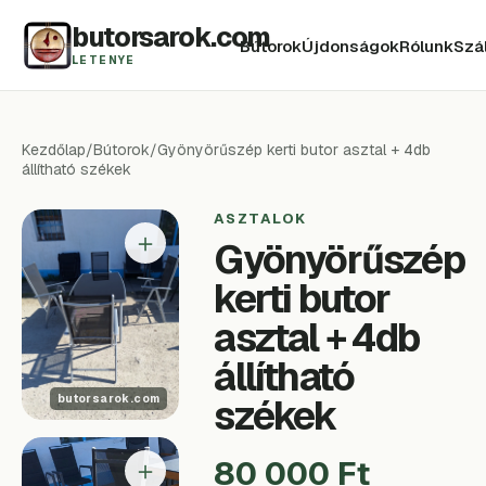
butorsarok.com
Bútorok
Újdonságok
Rólunk
Szál
LETENYE
Kezdőlap
/
Bútorok
/
Gyönyörűszép kerti butor asztal + 4db
állítható székek
ASZTALOK
＋
Gyönyörűszép
kerti butor
asztal + 4db
állítható
székek
＋
80 000 Ft