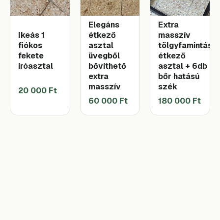
Elegáns
Extra
Ikeás 1
étkező
masszív
fiókos
asztal
tölgyfamintás
fekete
üvegből
étkező
íróasztal
bővíthető
asztal + 6db
extra
bőr hatású
masszív
szék
20 000 Ft
60 000 Ft
180 000 Ft