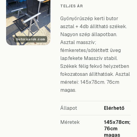
TELJES ÁR
Gyönyörűszép kerti butor
asztal + 4db állítható székek.
Nagyon szép állapotban.
Asztal masszív;
fémkeretes/sőtètített üveg
lap.fekete Masszív stabil.
Székek félig fekvő helyzetben
fokozatosan állíthatóak. Asztal
méretei: 145x78cm. 76cm
magas.
Állapot
Elérhető
Méretek
145x78cm;
76cm
magas