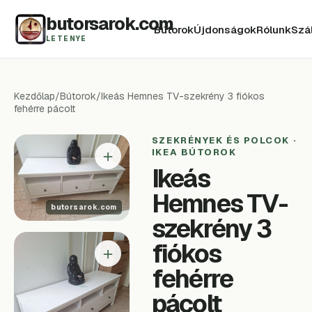
butorsarok.com
Bútorok
Újdonságok
Rólunk
Szál
LETENYE
Kezdőlap
/
Bútorok
/
Ikeás Hemnes TV-szekrény 3 fiókos
fehérre pácolt
SZEKRÉNYEK ÉS POLCOK ·
＋
IKEA BÚTOROK
Ikeás
Hemnes TV-
szekrény 3
fiókos
＋
fehérre
pácolt