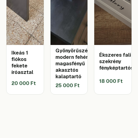
Gyönyörűszép
Ikeás 1
Ékszeres fali
modern fehér
fiókos
szekrény
magasfényű
fekete
fényképtartós
akasztós
íróasztal
kalaptartó
18 000 Ft
20 000 Ft
25 000 Ft