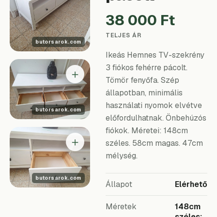
38 000 Ft
TELJES ÁR
Ikeás Hemnes TV-szekrény
3 fiókos fehérre pácolt.
＋
Tömör fenyőfa. Szép
állapotban, minimális
használati nyomok elvétve
előfordulhatnak. Önbehúzós
fiókok. Méretei: 148cm
＋
széles. 58cm magas. 47cm
mélység.
Állapot
Elérhető
Méretek
148cm
széles;